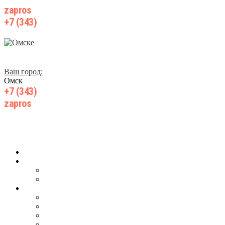
zapros
@wiki-prom24.ru
+7 (343)
385 71 55
Ваш город:
Омск
+7 (343)
385 71 55
zapros
@wiki-prom24.ru
Главная
О компании
О нас
Производство
Продукция
Для ж/д транспорта
Для добычи нефти, газа
Для горнодобывающей промышленности
Для запорной арматуры