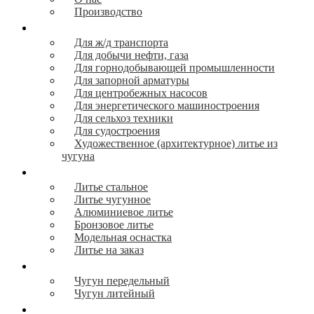
Производство
Продукция
Для ж/д транспорта
Для добычи нефти, газа
Для горнодобывающей промышленности
Для запорной арматуры
Для центробежных насосов
Для энергетического машиностроения
Для сельхоз техники
Для судостроения
Художественное (архитектурное) литье из
чугуна
Литье
Литье стальное
Литье чугунное
Алюминиевое литье
Бронзовое литье
Модельная оснастка
Литье на заказ
Сырье
Чугун передельный
Чугун литейный
Логистика